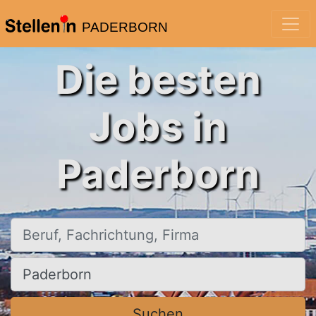
PADERBORN
Die besten
Jobs in
Paderborn
Beruf, Fachrichtung, Firma
Ort, Stadt
Suchen