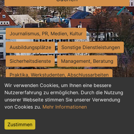
Journalismus, PR, Medien, Kultur
Ausbildungsplätze
Sonstige Dienstleistungen
Sicherheitsdienste
Management, Beratung
Praktika, Werkstudenten, Abschlussarbeiten
Wir verwenden Cookies, um Ihnen eine bessere
Personalwesen
Assistenz, Sekretariat
Nutzererfahrung zu ermöglichen. Durch die Nutzung
unserer Webseite stimmen Sie unserer Verwendung
Hilfskräfte, Aushilfs- und Nebenjobs
von Cookies zu.
Mehr Informationen
Einkauf, Logistik, Materialwirtschaft
Zustimmen
Weiterbildung, Studium, duale Ausbildung