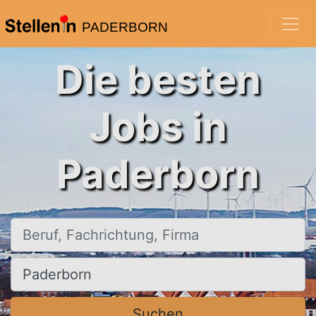
PADERBORN
Die besten
Jobs in
Paderborn
Beruf, Fachrichtung, Firma
Ort, Stadt
Suchen