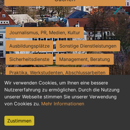
Journalismus, PR, Medien, Kultur
Ausbildungsplätze
Sonstige Dienstleistungen
Sicherheitsdienste
Management, Beratung
Praktika, Werkstudenten, Abschlussarbeiten
Wir verwenden Cookies, um Ihnen eine bessere
Personalwesen
Assistenz, Sekretariat
Nutzererfahrung zu ermöglichen. Durch die Nutzung
unserer Webseite stimmen Sie unserer Verwendung
Hilfskräfte, Aushilfs- und Nebenjobs
von Cookies zu.
Mehr Informationen
Einkauf, Logistik, Materialwirtschaft
Zustimmen
Weiterbildung, Studium, duale Ausbildung