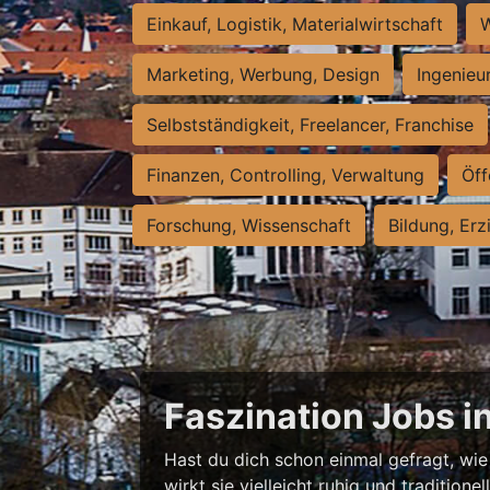
Einkauf, Logistik, Materialwirtschaft
W
Marketing, Werbung, Design
Ingenieu
Selbstständigkeit, Freelancer, Franchise
Finanzen, Controlling, Verwaltung
Öff
Forschung, Wissenschaft
Bildung, Erz
Faszination Jobs i
Hast du dich schon einmal gefragt, wie 
wirkt sie vielleicht ruhig und traditio