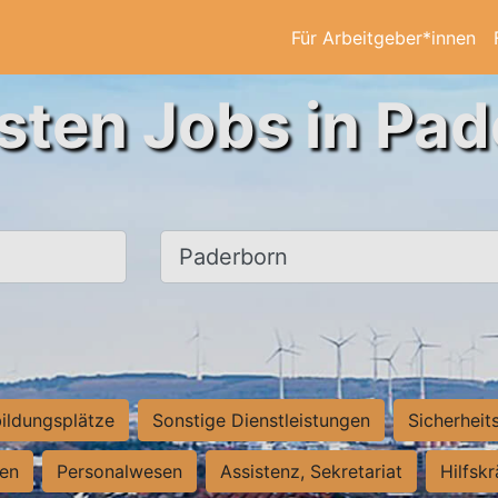
Für Arbeitgeber*innen
sten Jobs in Pa
Ort, Stadt
ildungsplätze
Sonstige Dienstleistungen
Sicherheit
ten
Personalwesen
Assistenz, Sekretariat
Hilfsk