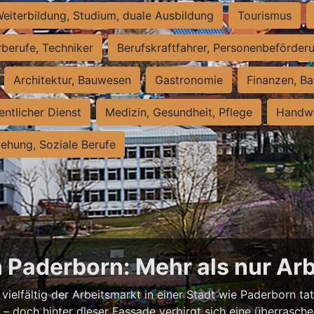
eiterbildung, Studium, duale Ausbildung
Tourismus
rberufe, Techniker
Berufskraftfahrer, Personenbeförder
Architektur, Bauwesen
Gastronomie
Finanzen, Ba
entlicher Dienst
Medizin, Gesundheit, Pflege
Handwe
iehung, Soziale Berufe
n Paderborn: Mehr als nur Arb
vielfältig der Arbeitsmarkt in einer Stadt wie Paderborn tat
nell – doch hinter dieser Fassade verbirgt sich eine überras