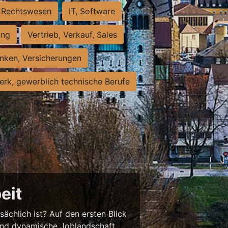
Rechtswesen
IT, Software
ung
Vertrieb, Verkauf, Sales
nken, Versicherungen
rk, gewerblich technische Berufe
eit
sächlich ist? Auf den ersten Blick
chend dynamische Joblandschaft.