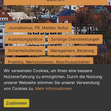
Journalismus, PR, Medien, Kultur
Ausbildungsplätze
Sonstige Dienstleistungen
Sicherheitsdienste
Management, Beratung
Praktika, Werkstudenten, Abschlussarbeiten
Wir verwenden Cookies, um Ihnen eine bessere
Personalwesen
Assistenz, Sekretariat
Nutzererfahrung zu ermöglichen. Durch die Nutzung
unserer Webseite stimmen Sie unserer Verwendung
Hilfskräfte, Aushilfs- und Nebenjobs
von Cookies zu.
Mehr Informationen
Einkauf, Logistik, Materialwirtschaft
Zustimmen
Weiterbildung, Studium, duale Ausbildung