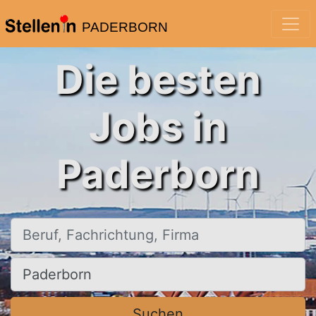
PADERBORN
Die besten
Jobs in
Paderborn
Beruf, Fachrichtung, Firma
Ort, Stadt
Suchen