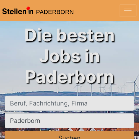
PADERBORN
Die besten
Jobs in
Paderborn
Beruf, Fachrichtung, Firma
Ort, Stadt
Suchen