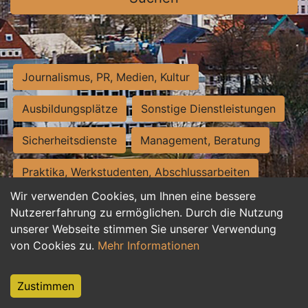
Journalismus, PR, Medien, Kultur
Ausbildungsplätze
Sonstige Dienstleistungen
Sicherheitsdienste
Management, Beratung
Praktika, Werkstudenten, Abschlussarbeiten
Wir verwenden Cookies, um Ihnen eine bessere
Personalwesen
Assistenz, Sekretariat
Nutzererfahrung zu ermöglichen. Durch die Nutzung
unserer Webseite stimmen Sie unserer Verwendung
Hilfskräfte, Aushilfs- und Nebenjobs
von Cookies zu.
Mehr Informationen
Einkauf, Logistik, Materialwirtschaft
Zustimmen
Weiterbildung, Studium, duale Ausbildung