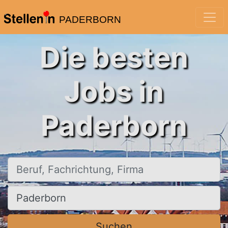
PADERBORN
Die besten
Jobs in
Paderborn
Beruf, Fachrichtung, Firma
Ort, Stadt
Suchen