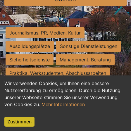
Journalismus, PR, Medien, Kultur
Ausbildungsplätze
Sonstige Dienstleistungen
Sicherheitsdienste
Management, Beratung
Praktika, Werkstudenten, Abschlussarbeiten
Wir verwenden Cookies, um Ihnen eine bessere
Personalwesen
Assistenz, Sekretariat
Nutzererfahrung zu ermöglichen. Durch die Nutzung
unserer Webseite stimmen Sie unserer Verwendung
Hilfskräfte, Aushilfs- und Nebenjobs
von Cookies zu.
Mehr Informationen
Einkauf, Logistik, Materialwirtschaft
Zustimmen
Weiterbildung, Studium, duale Ausbildung