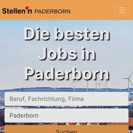
PADERBORN
Die besten
Jobs in
Paderborn
Beruf, Fachrichtung, Firma
Ort, Stadt
Suchen