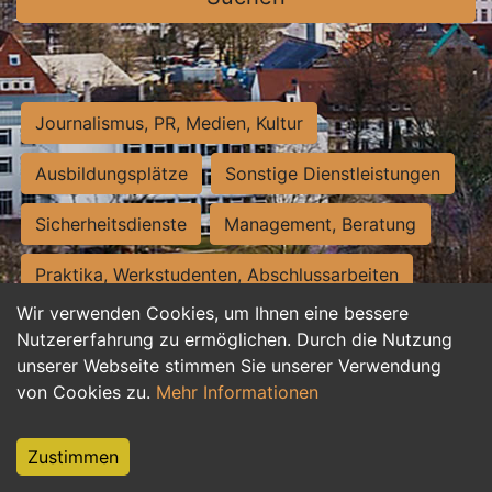
Journalismus, PR, Medien, Kultur
Ausbildungsplätze
Sonstige Dienstleistungen
Sicherheitsdienste
Management, Beratung
Praktika, Werkstudenten, Abschlussarbeiten
Wir verwenden Cookies, um Ihnen eine bessere
Personalwesen
Assistenz, Sekretariat
Nutzererfahrung zu ermöglichen. Durch die Nutzung
unserer Webseite stimmen Sie unserer Verwendung
Hilfskräfte, Aushilfs- und Nebenjobs
von Cookies zu.
Mehr Informationen
Einkauf, Logistik, Materialwirtschaft
Zustimmen
Weiterbildung, Studium, duale Ausbildung