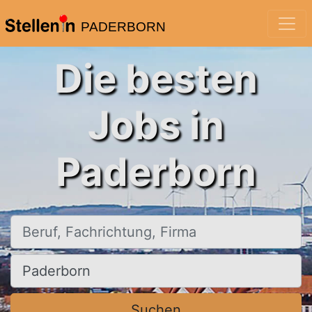
PADERBORN
Die besten
Jobs in
Paderborn
Beruf, Fachrichtung, Firma
Ort, Stadt
Suchen