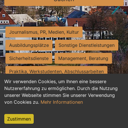
Journalismus, PR, Medien, Kultur
Ausbildungsplätze
Sonstige Dienstleistungen
Sicherheitsdienste
Management, Beratung
Praktika, Werkstudenten, Abschlussarbeiten
Wir verwenden Cookies, um Ihnen eine bessere
Personalwesen
Assistenz, Sekretariat
Nutzererfahrung zu ermöglichen. Durch die Nutzung
unserer Webseite stimmen Sie unserer Verwendung
Hilfskräfte, Aushilfs- und Nebenjobs
von Cookies zu.
Mehr Informationen
Einkauf, Logistik, Materialwirtschaft
Zustimmen
Weiterbildung, Studium, duale Ausbildung