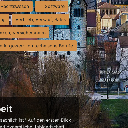
Rechtswesen
IT, Software
ung
Vertrieb, Verkauf, Sales
nken, Versicherungen
rk, gewerblich technische Berufe
eit
sächlich ist? Auf den ersten Blick
chend dynamische Joblandschaft.