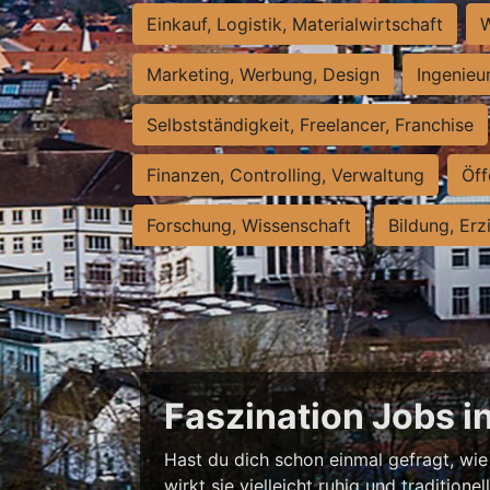
Einkauf, Logistik, Materialwirtschaft
W
Marketing, Werbung, Design
Ingenieu
Selbstständigkeit, Freelancer, Franchise
Finanzen, Controlling, Verwaltung
Öff
Forschung, Wissenschaft
Bildung, Erz
Faszination Jobs i
Hast du dich schon einmal gefragt, wie 
wirkt sie vielleicht ruhig und traditio