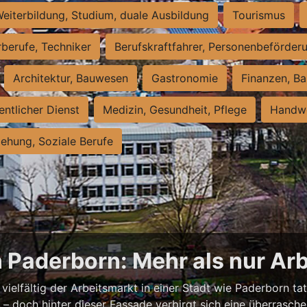
eiterbildung, Studium, duale Ausbildung
Tourismus
rberufe, Techniker
Berufskraftfahrer, Personenbeförder
Architektur, Bauwesen
Gastronomie
Finanzen, Ba
entlicher Dienst
Medizin, Gesundheit, Pflege
Handwe
iehung, Soziale Berufe
n Paderborn: Mehr als nur Arb
vielfältig der Arbeitsmarkt in einer Stadt wie Paderborn tat
nell – doch hinter dieser Fassade verbirgt sich eine überras