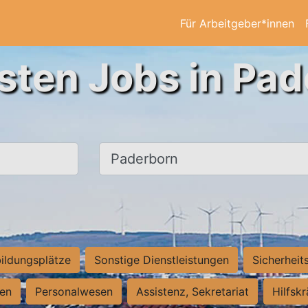
Für Arbeitgeber*innen
sten Jobs in Pa
Ort, Stadt
ildungsplätze
Sonstige Dienstleistungen
Sicherheit
ten
Personalwesen
Assistenz, Sekretariat
Hilfsk