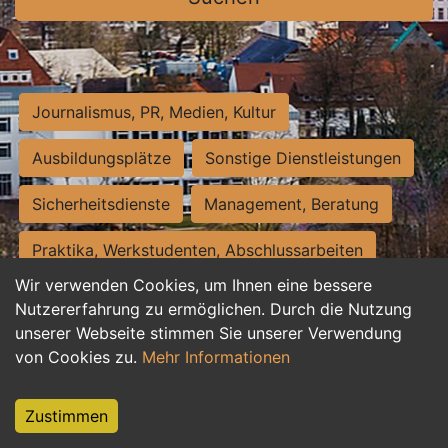
Journalismus, PR, Medien, Kultur
Ausbildungsplätze
Sonstige Dienstleistungen
Sicherheitsdienste
Management, Beratung
Praktika, Werkstudenten, Abschlussarbeiten
Wir verwenden Cookies, um Ihnen eine bessere
Personalwesen
Assistenz, Sekretariat
Nutzererfahrung zu ermöglichen. Durch die Nutzung
unserer Webseite stimmen Sie unserer Verwendung
Hilfskräfte, Aushilfs- und Nebenjobs
von Cookies zu.
Mehr Informationen
Einkauf, Logistik, Materialwirtschaft
Zustimmen
Weiterbildung, Studium, duale Ausbildung