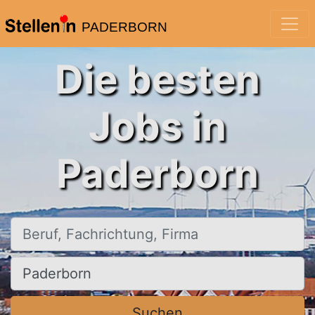
PADERBORN
Die besten
Jobs in
Paderborn
Beruf, Fachrichtung, Firma
Ort, Stadt
Suchen