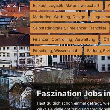
Einkauf, Logistik, Materialwirtschaft
W
Marketing, Werbung, Design
Ingenieu
Selbstständigkeit, Freelancer, Franchise
Finanzen, Controlling, Verwaltung
Öff
Forschung, Wissenschaft
Bildung, Erz
Faszination Jobs i
Hast du dich schon einmal gefragt, wie 
wirkt sie vielleicht ruhig und traditio