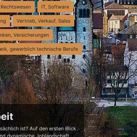
Rechtswesen
IT, Software
ung
Vertrieb, Verkauf, Sales
nken, Versicherungen
rk, gewerblich technische Berufe
eit
sächlich ist? Auf den ersten Blick
chend dynamische Joblandschaft.