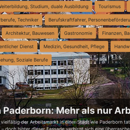
eiterbildung, Studium, duale Ausbildung
Tourismus
rberufe, Techniker
Berufskraftfahrer, Personenbeförder
Architektur, Bauwesen
Gastronomie
Finanzen, Ba
entlicher Dienst
Medizin, Gesundheit, Pflege
Handwe
iehung, Soziale Berufe
n Paderborn: Mehr als nur Arb
vielfältig der Arbeitsmarkt in einer Stadt wie Paderborn tat
nell – doch hinter dieser Fassade verbirgt sich eine überras