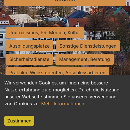
Journalismus, PR, Medien, Kultur
Ausbildungsplätze
Sonstige Dienstleistungen
Sicherheitsdienste
Management, Beratung
Praktika, Werkstudenten, Abschlussarbeiten
Wir verwenden Cookies, um Ihnen eine bessere
Personalwesen
Assistenz, Sekretariat
Nutzererfahrung zu ermöglichen. Durch die Nutzung
unserer Webseite stimmen Sie unserer Verwendung
Hilfskräfte, Aushilfs- und Nebenjobs
von Cookies zu.
Mehr Informationen
Einkauf, Logistik, Materialwirtschaft
Zustimmen
Weiterbildung, Studium, duale Ausbildung