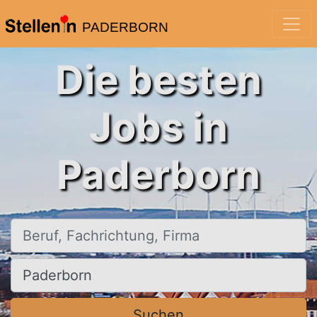
PADERBORN
Die besten
Jobs in
Paderborn
Beruf, Fachrichtung, Firma
Ort, Stadt
Suchen