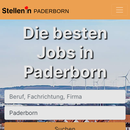
PADERBORN
Die besten
Jobs in
Paderborn
Beruf, Fachrichtung, Firma
Ort, Stadt
Suchen