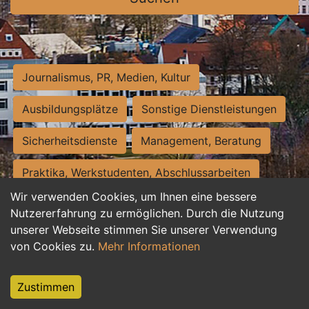
Journalismus, PR, Medien, Kultur
Ausbildungsplätze
Sonstige Dienstleistungen
Sicherheitsdienste
Management, Beratung
Praktika, Werkstudenten, Abschlussarbeiten
Wir verwenden Cookies, um Ihnen eine bessere
Personalwesen
Assistenz, Sekretariat
Nutzererfahrung zu ermöglichen. Durch die Nutzung
unserer Webseite stimmen Sie unserer Verwendung
Hilfskräfte, Aushilfs- und Nebenjobs
von Cookies zu.
Mehr Informationen
Einkauf, Logistik, Materialwirtschaft
Zustimmen
Weiterbildung, Studium, duale Ausbildung