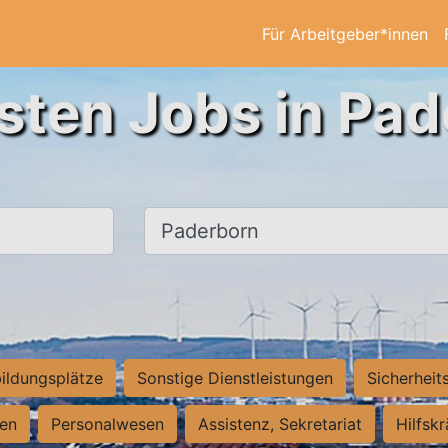
Für Arbeitgeber*innen
sten Jobs in Pa
Ort, Stadt
ildungsplätze
Sonstige Dienstleistungen
Sicherheit
ten
Personalwesen
Assistenz, Sekretariat
Hilfsk