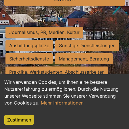
Journalismus, PR, Medien, Kultur
Ausbildungsplätze
Sonstige Dienstleistungen
Sicherheitsdienste
Management, Beratung
Praktika, Werkstudenten, Abschlussarbeiten
Wir verwenden Cookies, um Ihnen eine bessere
Personalwesen
Assistenz, Sekretariat
Nutzererfahrung zu ermöglichen. Durch die Nutzung
unserer Webseite stimmen Sie unserer Verwendung
Hilfskräfte, Aushilfs- und Nebenjobs
von Cookies zu.
Mehr Informationen
Einkauf, Logistik, Materialwirtschaft
Zustimmen
Weiterbildung, Studium, duale Ausbildung