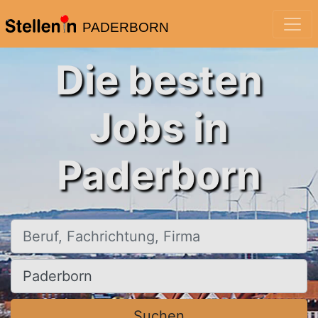
PADERBORN
Die besten
Jobs in
Paderborn
Beruf, Fachrichtung, Firma
Ort, Stadt
Suchen