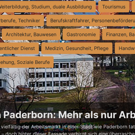
eiterbildung, Studium, duale Ausbildung
Tourismus
rberufe, Techniker
Berufskraftfahrer, Personenbeförder
Architektur, Bauwesen
Gastronomie
Finanzen, Ba
entlicher Dienst
Medizin, Gesundheit, Pflege
Handwe
iehung, Soziale Berufe
n Paderborn: Mehr als nur Arb
vielfältig der Arbeitsmarkt in einer Stadt wie Paderborn tat
nell – doch hinter dieser Fassade verbirgt sich eine überras