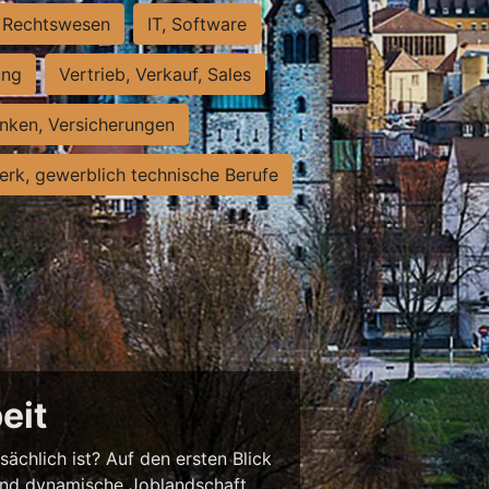
Rechtswesen
IT, Software
ung
Vertrieb, Verkauf, Sales
nken, Versicherungen
rk, gewerblich technische Berufe
eit
sächlich ist? Auf den ersten Blick
chend dynamische Joblandschaft.