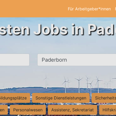
Für Arbeitgeber*innen
sten Jobs in Pa
Ort, Stadt
ildungsplätze
Sonstige Dienstleistungen
Sicherheit
ten
Personalwesen
Assistenz, Sekretariat
Hilfsk