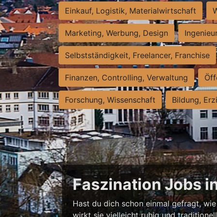
Einkauf, Logistik, Materialwirtschaft
W
Marketing, Werbung, Design
Ingenieu
Selbstständigkeit, Freelancer, Franchise
Finanzen, Controlling, Verwaltung
Öff
Forschung, Wissenschaft
Bildung, Erz
Faszination Jobs i
Hast du dich schon einmal gefragt, wie 
wirkt sie vielleicht ruhig und traditio