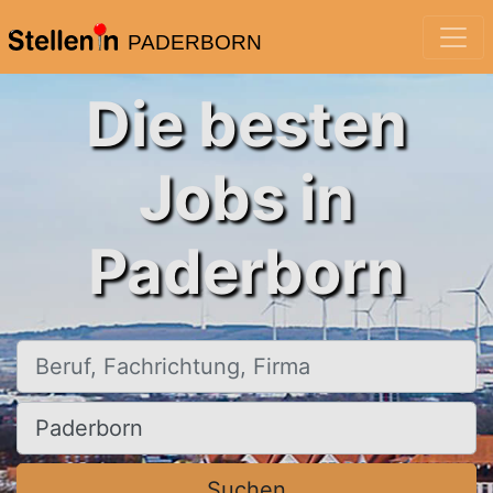
PADERBORN
Die besten
Jobs in
Paderborn
Beruf, Fachrichtung, Firma
Ort, Stadt
Suchen