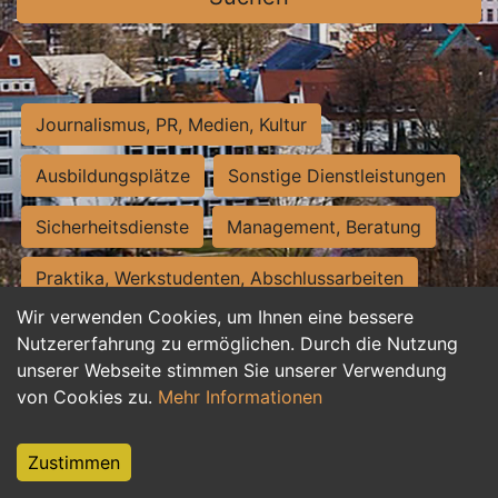
Journalismus, PR, Medien, Kultur
Ausbildungsplätze
Sonstige Dienstleistungen
Sicherheitsdienste
Management, Beratung
Praktika, Werkstudenten, Abschlussarbeiten
Wir verwenden Cookies, um Ihnen eine bessere
Personalwesen
Assistenz, Sekretariat
Nutzererfahrung zu ermöglichen. Durch die Nutzung
unserer Webseite stimmen Sie unserer Verwendung
Hilfskräfte, Aushilfs- und Nebenjobs
von Cookies zu.
Mehr Informationen
Einkauf, Logistik, Materialwirtschaft
Zustimmen
Weiterbildung, Studium, duale Ausbildung