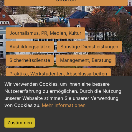
Journalismus, PR, Medien, Kultur
Ausbildungsplätze
Sonstige Dienstleistungen
Sicherheitsdienste
Management, Beratung
Praktika, Werkstudenten, Abschlussarbeiten
Wir verwenden Cookies, um Ihnen eine bessere
Personalwesen
Assistenz, Sekretariat
Nutzererfahrung zu ermöglichen. Durch die Nutzung
unserer Webseite stimmen Sie unserer Verwendung
Hilfskräfte, Aushilfs- und Nebenjobs
von Cookies zu.
Mehr Informationen
Einkauf, Logistik, Materialwirtschaft
Zustimmen
Weiterbildung, Studium, duale Ausbildung