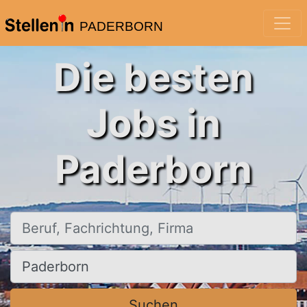
PADERBORN
Die besten
Jobs in
Paderborn
Beruf, Fachrichtung, Firma
Ort, Stadt
Suchen