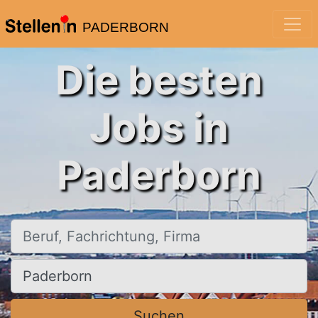
PADERBORN
Die besten
Jobs in
Paderborn
Beruf, Fachrichtung, Firma
Ort, Stadt
Suchen