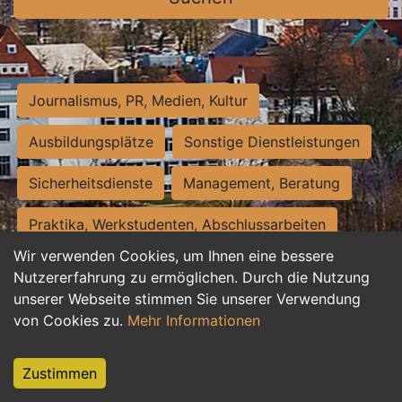
Journalismus, PR, Medien, Kultur
Ausbildungsplätze
Sonstige Dienstleistungen
Sicherheitsdienste
Management, Beratung
Praktika, Werkstudenten, Abschlussarbeiten
Wir verwenden Cookies, um Ihnen eine bessere
Personalwesen
Assistenz, Sekretariat
Nutzererfahrung zu ermöglichen. Durch die Nutzung
unserer Webseite stimmen Sie unserer Verwendung
Hilfskräfte, Aushilfs- und Nebenjobs
von Cookies zu.
Mehr Informationen
Einkauf, Logistik, Materialwirtschaft
Zustimmen
Weiterbildung, Studium, duale Ausbildung