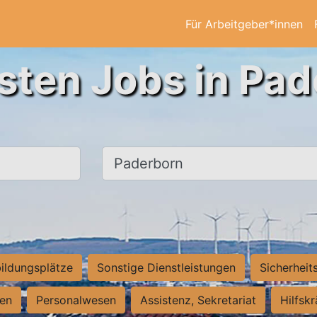
Für Arbeitgeber*innen
sten Jobs in Pa
Ort, Stadt
ildungsplätze
Sonstige Dienstleistungen
Sicherheit
ten
Personalwesen
Assistenz, Sekretariat
Hilfsk