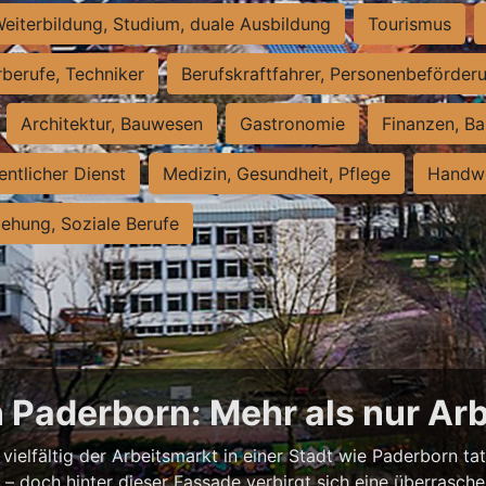
eiterbildung, Studium, duale Ausbildung
Tourismus
rberufe, Techniker
Berufskraftfahrer, Personenbeförder
Architektur, Bauwesen
Gastronomie
Finanzen, Ba
entlicher Dienst
Medizin, Gesundheit, Pflege
Handwe
iehung, Soziale Berufe
n Paderborn: Mehr als nur Arb
vielfältig der Arbeitsmarkt in einer Stadt wie Paderborn tat
nell – doch hinter dieser Fassade verbirgt sich eine überras