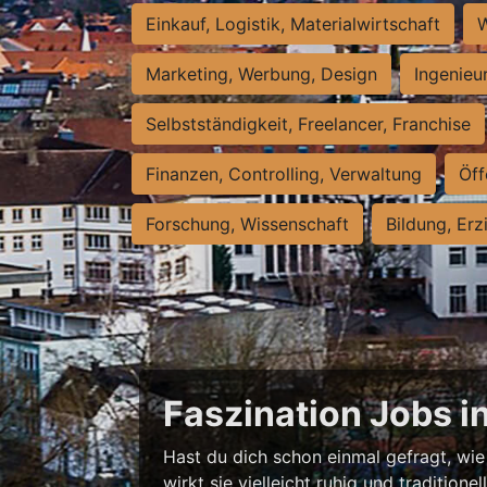
Einkauf, Logistik, Materialwirtschaft
W
Marketing, Werbung, Design
Ingenieu
Selbstständigkeit, Freelancer, Franchise
Finanzen, Controlling, Verwaltung
Öff
Forschung, Wissenschaft
Bildung, Erz
Faszination Jobs i
Hast du dich schon einmal gefragt, wie 
wirkt sie vielleicht ruhig und traditio