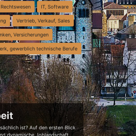
Rechtswesen
IT, Software
ung
Vertrieb, Verkauf, Sales
nken, Versicherungen
rk, gewerblich technische Berufe
eit
sächlich ist? Auf den ersten Blick
chend dynamische Joblandschaft.