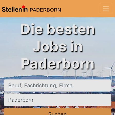
PADERBORN
Die besten
Jobs in
Paderborn
Beruf, Fachrichtung, Firma
Ort, Stadt
Suchen