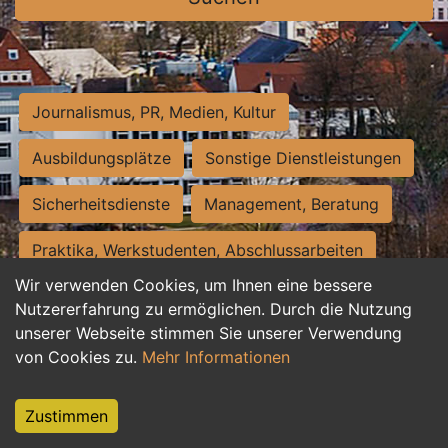
Journalismus, PR, Medien, Kultur
Ausbildungsplätze
Sonstige Dienstleistungen
Sicherheitsdienste
Management, Beratung
Praktika, Werkstudenten, Abschlussarbeiten
Wir verwenden Cookies, um Ihnen eine bessere
Personalwesen
Assistenz, Sekretariat
Nutzererfahrung zu ermöglichen. Durch die Nutzung
unserer Webseite stimmen Sie unserer Verwendung
Hilfskräfte, Aushilfs- und Nebenjobs
von Cookies zu.
Mehr Informationen
Einkauf, Logistik, Materialwirtschaft
Zustimmen
Weiterbildung, Studium, duale Ausbildung