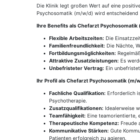
Die Klinik legt großen Wert auf eine positi
Psychosomatik (m/w/d) wird entscheidend zu
Ihre Benefits als Chefarzt Psychosomatik
Flexible Arbeitszeiten:
Die Einsatzzeit
Familienfreundlichkeit:
Die Nächte, Wo
Fortbildungsmöglichkeiten:
Regelmäßi
Attraktive Zusatzleistungen:
Es werde
Unbefristeter Vertrag:
Ein unbefriste
Ihr Profil als Chefarzt Psychosomatik (m/
Fachliche Qualifikation:
Erforderlich i
Psychotherapie.
Zusatzqualifikationen:
Idealerweise w
Teamfähigkeit:
Eine teamorientierte, 
Therapeutische Kompetenz:
Freude a
Kommunikative Stärken:
Gute Kommuni
Patienten erfolgreich zu agieren.