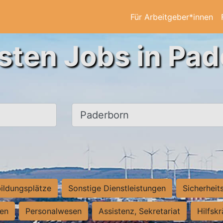
Für Arbeitgeber*innen
sten Jobs in Pa
Ort, Stadt
ildungsplätze
Sonstige Dienstleistungen
Sicherheit
ten
Personalwesen
Assistenz, Sekretariat
Hilfsk