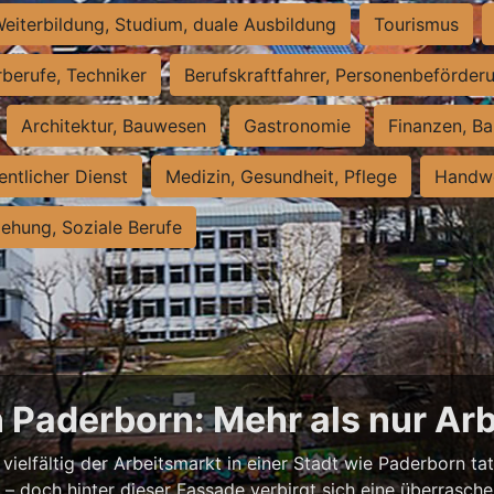
eiterbildung, Studium, duale Ausbildung
Tourismus
rberufe, Techniker
Berufskraftfahrer, Personenbeförder
Architektur, Bauwesen
Gastronomie
Finanzen, Ba
entlicher Dienst
Medizin, Gesundheit, Pflege
Handwe
iehung, Soziale Berufe
n Paderborn: Mehr als nur Arb
vielfältig der Arbeitsmarkt in einer Stadt wie Paderborn tat
nell – doch hinter dieser Fassade verbirgt sich eine überras