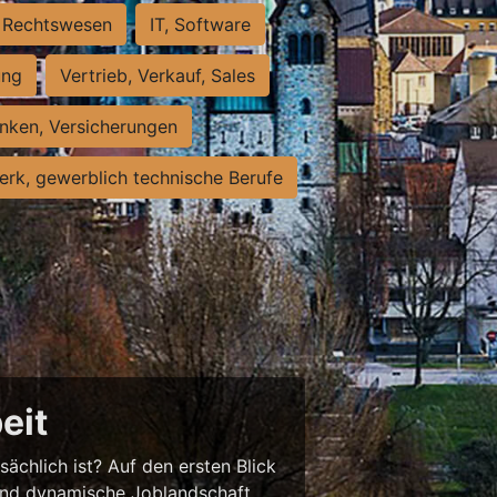
Rechtswesen
IT, Software
ung
Vertrieb, Verkauf, Sales
nken, Versicherungen
rk, gewerblich technische Berufe
eit
sächlich ist? Auf den ersten Blick
chend dynamische Joblandschaft.