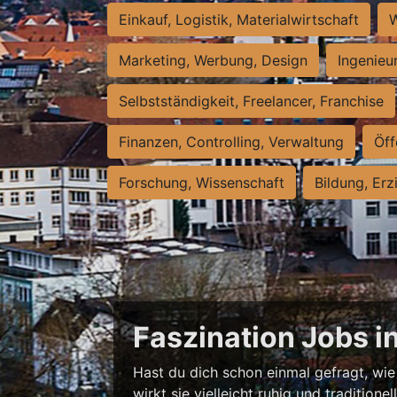
Einkauf, Logistik, Materialwirtschaft
W
Marketing, Werbung, Design
Ingenieu
Selbstständigkeit, Freelancer, Franchise
Finanzen, Controlling, Verwaltung
Öff
Forschung, Wissenschaft
Bildung, Erz
Faszination Jobs i
Hast du dich schon einmal gefragt, wie 
wirkt sie vielleicht ruhig und traditio