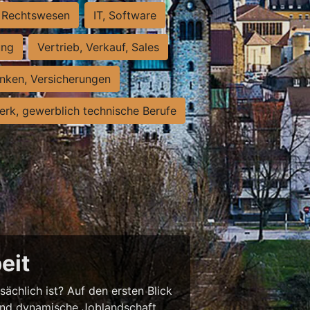
Rechtswesen
IT, Software
ung
Vertrieb, Verkauf, Sales
nken, Versicherungen
rk, gewerblich technische Berufe
eit
sächlich ist? Auf den ersten Blick
chend dynamische Joblandschaft.