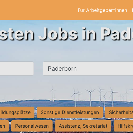
Für Arbeitgeber*innen
sten Jobs in Pa
Ort, Stadt
ildungsplätze
Sonstige Dienstleistungen
Sicherheit
ten
Personalwesen
Assistenz, Sekretariat
Hilfsk