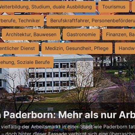
eiterbildung, Studium, duale Ausbildung
Tourismus
rberufe, Techniker
Berufskraftfahrer, Personenbeförder
Architektur, Bauwesen
Gastronomie
Finanzen, Ba
entlicher Dienst
Medizin, Gesundheit, Pflege
Handwe
iehung, Soziale Berufe
n Paderborn: Mehr als nur Arb
vielfältig der Arbeitsmarkt in einer Stadt wie Paderborn tat
nell – doch hinter dieser Fassade verbirgt sich eine überras