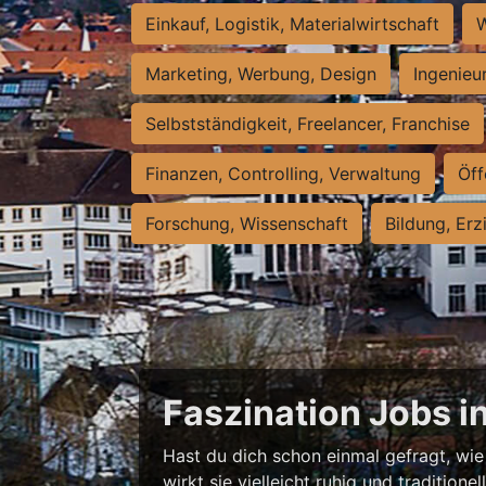
Einkauf, Logistik, Materialwirtschaft
W
Marketing, Werbung, Design
Ingenieu
Selbstständigkeit, Freelancer, Franchise
Finanzen, Controlling, Verwaltung
Öff
Forschung, Wissenschaft
Bildung, Erz
Faszination Jobs i
Hast du dich schon einmal gefragt, wie 
wirkt sie vielleicht ruhig und traditio