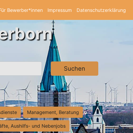
Für Bewerber*innen
Impressum
Datenschutzerklärung
derborn
Suchen
sdienste
Management, Beratung
räfte, Aushilfs- und Nebenjobs