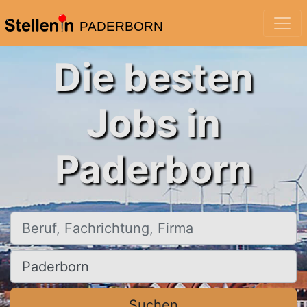
PADERBORN
Die besten
Jobs in
Paderborn
Beruf, Fachrichtung, Firma
Ort, Stadt
Suchen