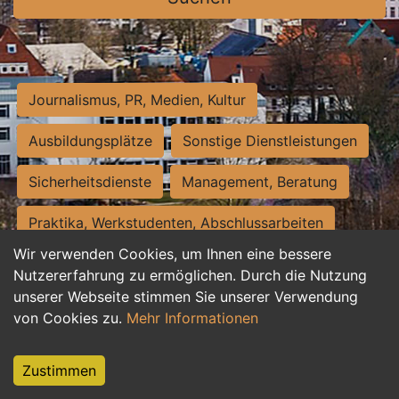
Journalismus, PR, Medien, Kultur
Ausbildungsplätze
Sonstige Dienstleistungen
Sicherheitsdienste
Management, Beratung
Praktika, Werkstudenten, Abschlussarbeiten
Wir verwenden Cookies, um Ihnen eine bessere
Personalwesen
Assistenz, Sekretariat
Nutzererfahrung zu ermöglichen. Durch die Nutzung
unserer Webseite stimmen Sie unserer Verwendung
Hilfskräfte, Aushilfs- und Nebenjobs
von Cookies zu.
Mehr Informationen
Einkauf, Logistik, Materialwirtschaft
Zustimmen
Weiterbildung, Studium, duale Ausbildung