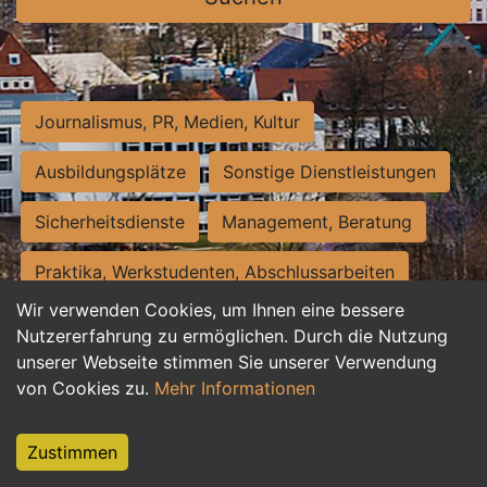
Journalismus, PR, Medien, Kultur
Ausbildungsplätze
Sonstige Dienstleistungen
Sicherheitsdienste
Management, Beratung
Praktika, Werkstudenten, Abschlussarbeiten
Wir verwenden Cookies, um Ihnen eine bessere
Personalwesen
Assistenz, Sekretariat
Nutzererfahrung zu ermöglichen. Durch die Nutzung
unserer Webseite stimmen Sie unserer Verwendung
Hilfskräfte, Aushilfs- und Nebenjobs
von Cookies zu.
Mehr Informationen
Einkauf, Logistik, Materialwirtschaft
Zustimmen
Weiterbildung, Studium, duale Ausbildung