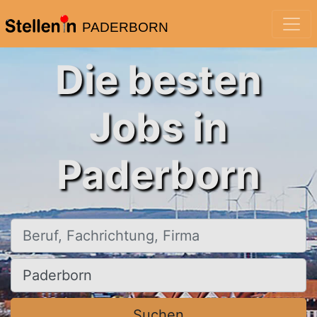
PADERBORN
Die besten
Jobs in
Paderborn
Beruf, Fachrichtung, Firma
Ort, Stadt
Suchen