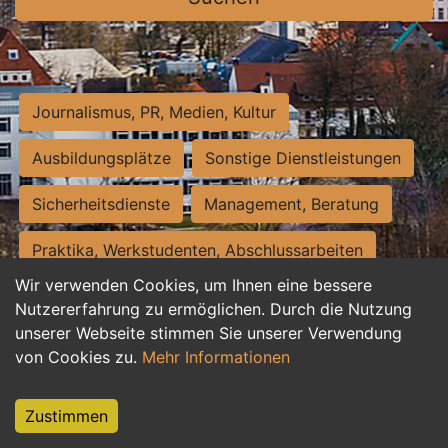
Journalismus, PR, Medien, Kultur
Ausbildungsplätze
Sonstige Dienstleistungen
Sicherheitsdienste
Management, Beratung
Praktika, Werkstudenten, Abschlussarbeiten
Wir verwenden Cookies, um Ihnen eine bessere
Personalwesen
Assistenz, Sekretariat
Nutzererfahrung zu ermöglichen. Durch die Nutzung
unserer Webseite stimmen Sie unserer Verwendung
Hilfskräfte, Aushilfs- und Nebenjobs
von Cookies zu.
Mehr Informationen
Einkauf, Logistik, Materialwirtschaft
Zustimmen
Weiterbildung, Studium, duale Ausbildung