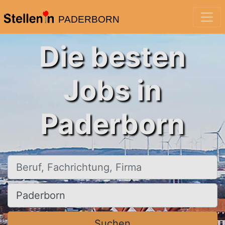
PADERBORN
Die besten
Jobs in
Paderborn
Beruf, Fachrichtung, Firma
Ort, Stadt
Suchen