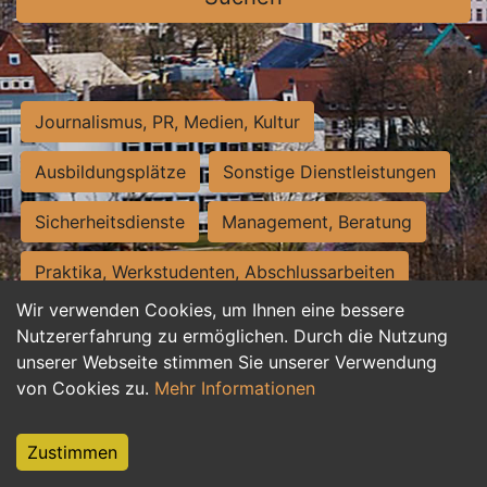
Journalismus, PR, Medien, Kultur
Ausbildungsplätze
Sonstige Dienstleistungen
Sicherheitsdienste
Management, Beratung
Praktika, Werkstudenten, Abschlussarbeiten
Wir verwenden Cookies, um Ihnen eine bessere
Personalwesen
Assistenz, Sekretariat
Nutzererfahrung zu ermöglichen. Durch die Nutzung
unserer Webseite stimmen Sie unserer Verwendung
Hilfskräfte, Aushilfs- und Nebenjobs
von Cookies zu.
Mehr Informationen
Einkauf, Logistik, Materialwirtschaft
Zustimmen
Weiterbildung, Studium, duale Ausbildung