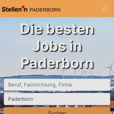
PADERBORN
Die besten
Jobs in
Paderborn
Beruf, Fachrichtung, Firma
Ort, Stadt
Suchen