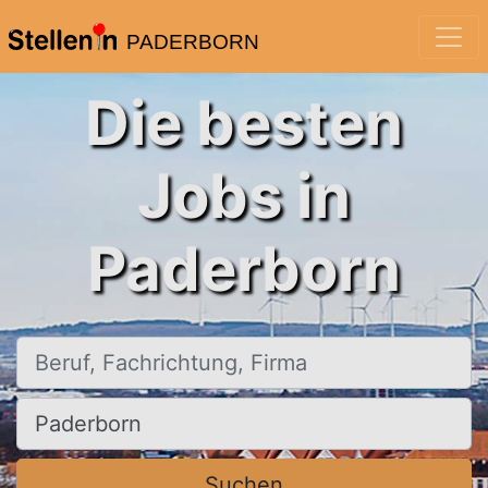
PADERBORN
Die besten
Jobs in
Paderborn
Beruf, Fachrichtung, Firma
Ort, Stadt
Suchen