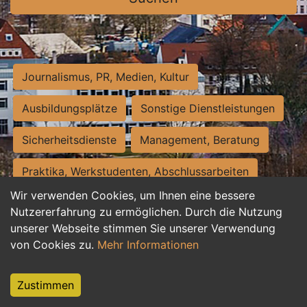
Journalismus, PR, Medien, Kultur
Ausbildungsplätze
Sonstige Dienstleistungen
Sicherheitsdienste
Management, Beratung
Praktika, Werkstudenten, Abschlussarbeiten
Wir verwenden Cookies, um Ihnen eine bessere
Personalwesen
Assistenz, Sekretariat
Nutzererfahrung zu ermöglichen. Durch die Nutzung
unserer Webseite stimmen Sie unserer Verwendung
Hilfskräfte, Aushilfs- und Nebenjobs
von Cookies zu.
Mehr Informationen
Einkauf, Logistik, Materialwirtschaft
Zustimmen
Weiterbildung, Studium, duale Ausbildung