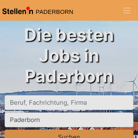
PADERBORN
Die besten
Jobs in
Paderborn
Beruf, Fachrichtung, Firma
Ort, Stadt
Suchen