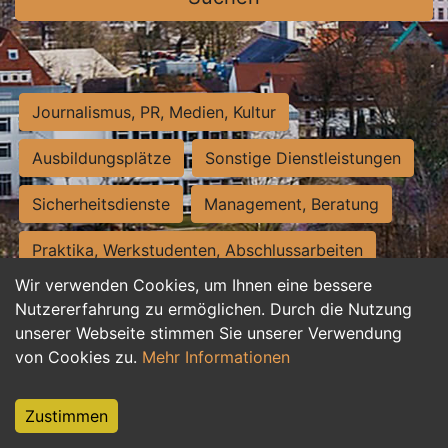
Journalismus, PR, Medien, Kultur
Ausbildungsplätze
Sonstige Dienstleistungen
Sicherheitsdienste
Management, Beratung
Praktika, Werkstudenten, Abschlussarbeiten
Wir verwenden Cookies, um Ihnen eine bessere
Personalwesen
Assistenz, Sekretariat
Nutzererfahrung zu ermöglichen. Durch die Nutzung
unserer Webseite stimmen Sie unserer Verwendung
Hilfskräfte, Aushilfs- und Nebenjobs
von Cookies zu.
Mehr Informationen
Einkauf, Logistik, Materialwirtschaft
Zustimmen
Weiterbildung, Studium, duale Ausbildung