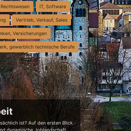
Rechtswesen
IT, Software
ung
Vertrieb, Verkauf, Sales
nken, Versicherungen
rk, gewerblich technische Berufe
eit
sächlich ist? Auf den ersten Blick
chend dynamische Joblandschaft.