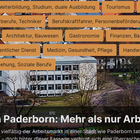
eiterbildung, Studium, duale Ausbildung
Tourismus
rberufe, Techniker
Berufskraftfahrer, Personenbeförder
Architektur, Bauwesen
Gastronomie
Finanzen, Ba
entlicher Dienst
Medizin, Gesundheit, Pflege
Handwe
iehung, Soziale Berufe
n Paderborn: Mehr als nur Arb
vielfältig der Arbeitsmarkt in einer Stadt wie Paderborn tat
nell – doch hinter dieser Fassade verbirgt sich eine überras