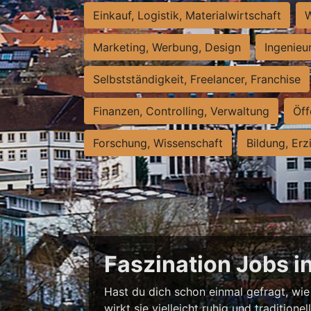
Einkauf, Logistik, Materialwirtschaft
W
Marketing, Werbung, Design
Ingenieu
Selbstständigkeit, Freelancer, Franchise
Finanzen, Controlling, Verwaltung
Öff
Forschung, Wissenschaft
Bildung, Erz
Faszination Jobs i
Hast du dich schon einmal gefragt, wie 
wirkt sie vielleicht ruhig und traditio