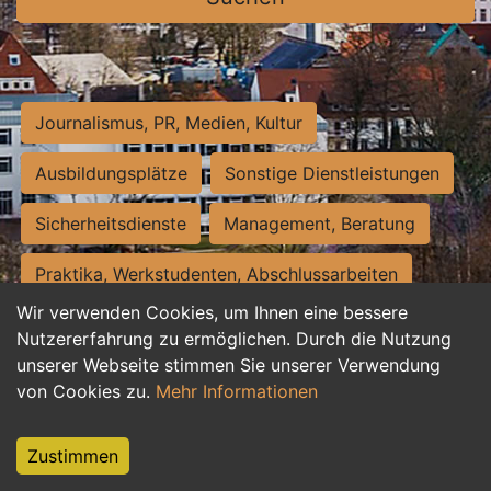
Journalismus, PR, Medien, Kultur
Ausbildungsplätze
Sonstige Dienstleistungen
Sicherheitsdienste
Management, Beratung
Praktika, Werkstudenten, Abschlussarbeiten
Wir verwenden Cookies, um Ihnen eine bessere
Personalwesen
Assistenz, Sekretariat
Nutzererfahrung zu ermöglichen. Durch die Nutzung
unserer Webseite stimmen Sie unserer Verwendung
Hilfskräfte, Aushilfs- und Nebenjobs
von Cookies zu.
Mehr Informationen
Einkauf, Logistik, Materialwirtschaft
Zustimmen
Weiterbildung, Studium, duale Ausbildung