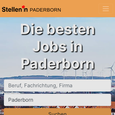
PADERBORN
Die besten
Jobs in
Paderborn
Beruf, Fachrichtung, Firma
Ort, Stadt
Suchen