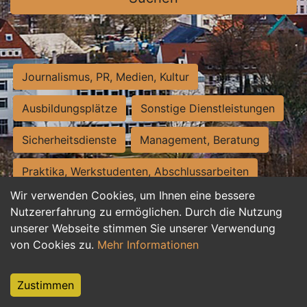
Journalismus, PR, Medien, Kultur
Ausbildungsplätze
Sonstige Dienstleistungen
Sicherheitsdienste
Management, Beratung
Praktika, Werkstudenten, Abschlussarbeiten
Wir verwenden Cookies, um Ihnen eine bessere
Personalwesen
Assistenz, Sekretariat
Nutzererfahrung zu ermöglichen. Durch die Nutzung
unserer Webseite stimmen Sie unserer Verwendung
Hilfskräfte, Aushilfs- und Nebenjobs
von Cookies zu.
Mehr Informationen
Einkauf, Logistik, Materialwirtschaft
Zustimmen
Weiterbildung, Studium, duale Ausbildung