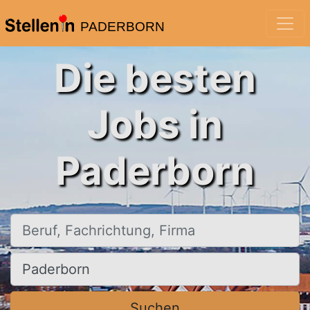
PADERBORN
Die besten
Jobs in
Paderborn
Beruf, Fachrichtung, Firma
Ort, Stadt
Suchen