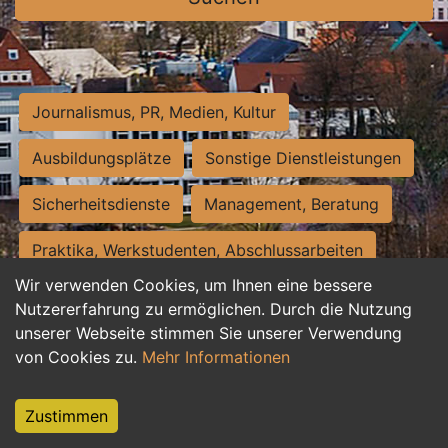
Journalismus, PR, Medien, Kultur
Ausbildungsplätze
Sonstige Dienstleistungen
Sicherheitsdienste
Management, Beratung
Praktika, Werkstudenten, Abschlussarbeiten
Wir verwenden Cookies, um Ihnen eine bessere
Personalwesen
Assistenz, Sekretariat
Nutzererfahrung zu ermöglichen. Durch die Nutzung
unserer Webseite stimmen Sie unserer Verwendung
Hilfskräfte, Aushilfs- und Nebenjobs
von Cookies zu.
Mehr Informationen
Einkauf, Logistik, Materialwirtschaft
Zustimmen
Weiterbildung, Studium, duale Ausbildung