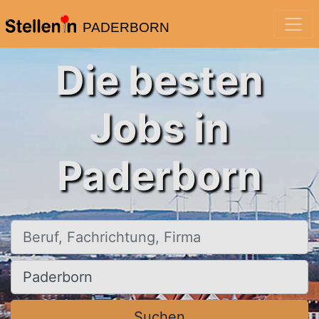
PADERBORN
Die besten
Jobs in
Paderborn
Beruf, Fachrichtung, Firma
Ort, Stadt
Suchen