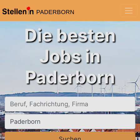
PADERBORN
Die besten
Jobs in
Paderborn
Beruf, Fachrichtung, Firma
Ort, Stadt
Suchen