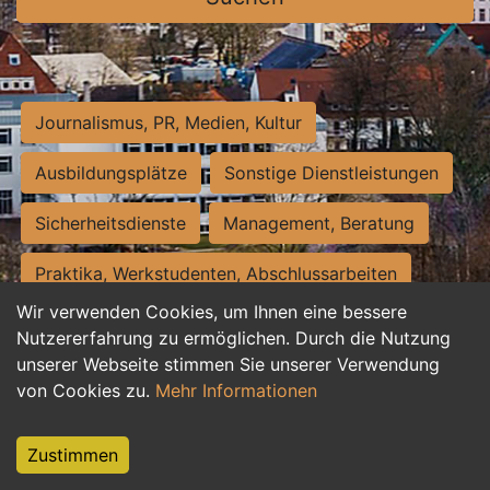
Journalismus, PR, Medien, Kultur
Ausbildungsplätze
Sonstige Dienstleistungen
Sicherheitsdienste
Management, Beratung
Praktika, Werkstudenten, Abschlussarbeiten
Wir verwenden Cookies, um Ihnen eine bessere
Personalwesen
Assistenz, Sekretariat
Nutzererfahrung zu ermöglichen. Durch die Nutzung
unserer Webseite stimmen Sie unserer Verwendung
Hilfskräfte, Aushilfs- und Nebenjobs
von Cookies zu.
Mehr Informationen
Einkauf, Logistik, Materialwirtschaft
Zustimmen
Weiterbildung, Studium, duale Ausbildung