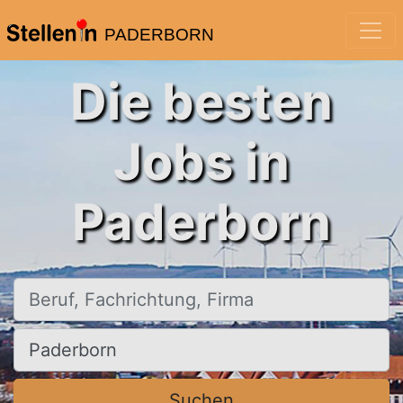
PADERBORN
Die besten
Jobs in
Paderborn
Beruf, Fachrichtung, Firma
Ort, Stadt
Suchen