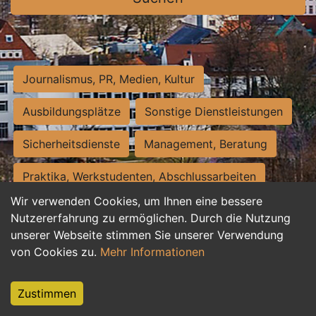
Journalismus, PR, Medien, Kultur
Ausbildungsplätze
Sonstige Dienstleistungen
Sicherheitsdienste
Management, Beratung
Praktika, Werkstudenten, Abschlussarbeiten
Wir verwenden Cookies, um Ihnen eine bessere
Personalwesen
Assistenz, Sekretariat
Nutzererfahrung zu ermöglichen. Durch die Nutzung
unserer Webseite stimmen Sie unserer Verwendung
Hilfskräfte, Aushilfs- und Nebenjobs
von Cookies zu.
Mehr Informationen
Einkauf, Logistik, Materialwirtschaft
Zustimmen
Weiterbildung, Studium, duale Ausbildung