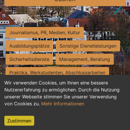
Journalismus, PR, Medien, Kultur
Ausbildungsplätze
Sonstige Dienstleistungen
Sicherheitsdienste
Management, Beratung
Praktika, Werkstudenten, Abschlussarbeiten
Wir verwenden Cookies, um Ihnen eine bessere
Personalwesen
Assistenz, Sekretariat
Nutzererfahrung zu ermöglichen. Durch die Nutzung
unserer Webseite stimmen Sie unserer Verwendung
Hilfskräfte, Aushilfs- und Nebenjobs
von Cookies zu.
Mehr Informationen
Einkauf, Logistik, Materialwirtschaft
Zustimmen
Weiterbildung, Studium, duale Ausbildung