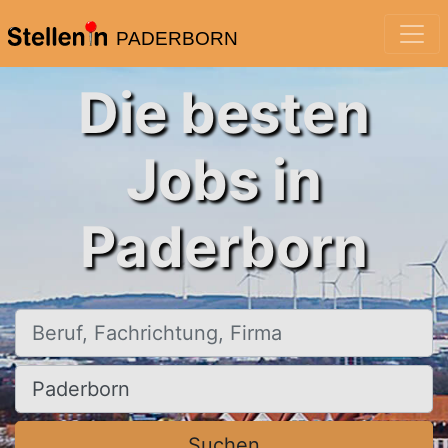
PADERBORN
Die besten
Jobs in
Paderborn
Beruf, Fachrichtung, Firma
Ort, Stadt
Suchen