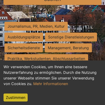
Journalismus, PR, Medien, Kultur
Ausbildungsplätze
Sonstige Dienstleistungen
Sicherheitsdienste
Management, Beratung
Praktika, Werkstudenten, Abschlussarbeiten
Wir verwenden Cookies, um Ihnen eine bessere
Personalwesen
Assistenz, Sekretariat
Nutzererfahrung zu ermöglichen. Durch die Nutzung
unserer Webseite stimmen Sie unserer Verwendung
Hilfskräfte, Aushilfs- und Nebenjobs
von Cookies zu.
Mehr Informationen
Einkauf, Logistik, Materialwirtschaft
Zustimmen
Weiterbildung, Studium, duale Ausbildung