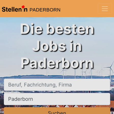
PADERBORN
Die besten
Jobs in
Paderborn
Beruf, Fachrichtung, Firma
Ort, Stadt
Suchen