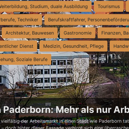
eiterbildung, Studium, duale Ausbildung
Tourismus
rberufe, Techniker
Berufskraftfahrer, Personenbeförder
Architektur, Bauwesen
Gastronomie
Finanzen, Ba
entlicher Dienst
Medizin, Gesundheit, Pflege
Handwe
iehung, Soziale Berufe
n Paderborn: Mehr als nur Arb
vielfältig der Arbeitsmarkt in einer Stadt wie Paderborn tat
nell – doch hinter dieser Fassade verbirgt sich eine überras