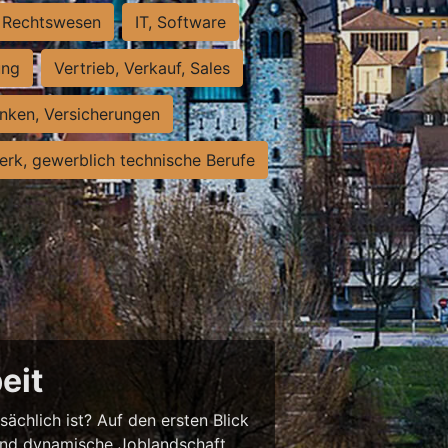
Rechtswesen
IT, Software
ung
Vertrieb, Verkauf, Sales
nken, Versicherungen
rk, gewerblich technische Berufe
eit
sächlich ist? Auf den ersten Blick
chend dynamische Joblandschaft.