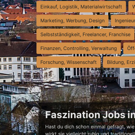
Einkauf, Logistik, Materialwirtschaft
W
Marketing, Werbung, Design
Ingenieu
Selbstständigkeit, Freelancer, Franchise
Finanzen, Controlling, Verwaltung
Öff
Forschung, Wissenschaft
Bildung, Erz
Faszination Jobs i
Hast du dich schon einmal gefragt, wie 
wirkt sie vielleicht ruhig und traditio