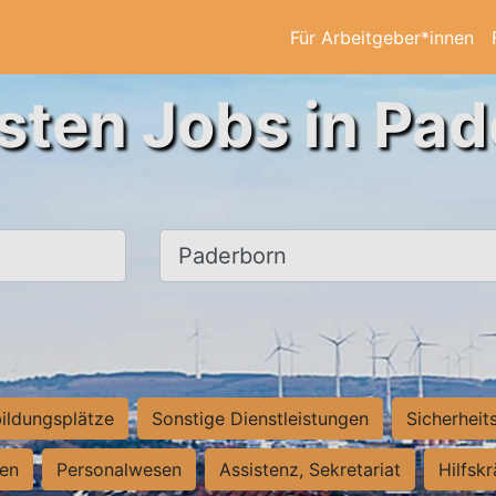
Für Arbeitgeber*innen
sten Jobs in Pa
Ort, Stadt
ildungsplätze
Sonstige Dienstleistungen
Sicherheit
ten
Personalwesen
Assistenz, Sekretariat
Hilfsk