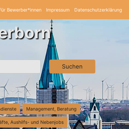
Für Bewerber*innen
Impressum
Datenschutzerklärung
derborn
Suchen
sdienste
Management, Beratung
räfte, Aushilfs- und Nebenjobs